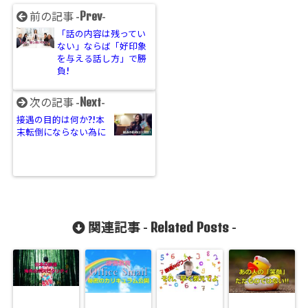
Prev
前の記事 -
-
「話の内容は残ってい
ない」ならば「好印象
を与える話し方」で勝
負!
Next
次の記事 -
-
接遇の目的は何か?!本
末転倒にならない為に
Related Posts
関連記事 -
-