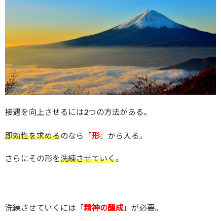
接遇を向上させるには2つの方法がある。
即効性を求める
のなら「
形
」から入る。
さらにその形を
洗練させていく
。
洗練させていくには「
精神の醸成
」が必要。