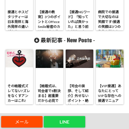
接遇とホスピ
【接遇の教
【接遇NGワー
病院での接遇
タリティーは
育】3つのポイ
ド】「知って
で大切なのは
日本発祥と海
ントとOffece
いれば良かっ
笑顔です!接遇
外発祥の違い
Smile秘密のカ
た」と思う前
の笑顔は3つの
がある
リキュラム公
に知るべきこ
条件を揃えよ
開
と
う
New Posts
最新記事 -
-
その結婚式ズ
【結婚式は、
【司会の挨
【VIP接遇】あ
レてない?ズレ
司会者で8割決
拶、そして紹
なたにとって
をなくすアン
まる】超重要
介】外せない
VIPな存在への
カーはこれ!
だから必見で
ポイント・絶
接遇マニュア
す
対NGなこと
ル
LINE
Comments
-
-