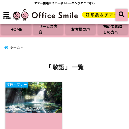
マナー接遇セミナーやトレーニングのことなら
menu
サービス内
初めてお越
HOME
お客様の声
容
しの方へ
ホーム
「 敬語 」 一覧
接遇・マナー