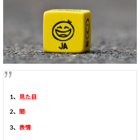
1、
見た目
2、
間
3、
表情