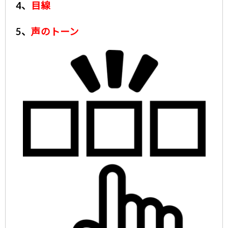
4、
目線
5、
声のトーン