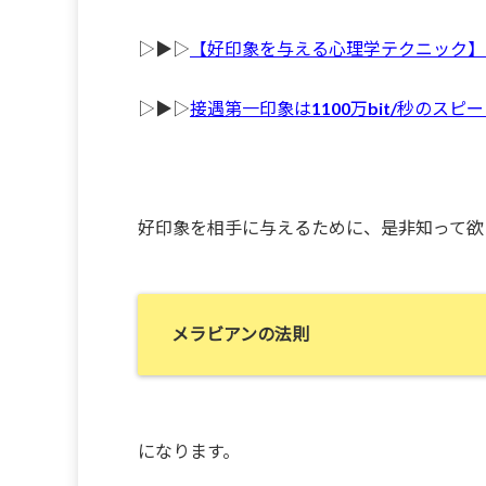
▷▶︎▷
【好印象を与える心理学テクニック】
▷▶︎▷
接遇第一印象は1100万bit/秒のス
好印象を相手に与えるために、是非知って欲
メラビアンの法則
になります。