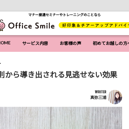
マナー接遇セミナーやトレーニングのことなら
HOME
サービス内容
お客様の声
初めてお越しの方
則から導き出される見逃せない効果
WRITER
真弥三浦