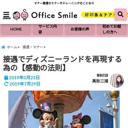
マナー接遇セミナーやトレーニングのことなら
menu
サービス内
初めてお越
HOME
お客様の声
容
しの方へ
ホーム
接遇・マナー
接遇でディズニーランドを再現する
為の【感動の法則】
WRITER
2019年3月23日
真弥三浦
2019年7月29日