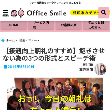
マナー接遇セミナーやトレーニングのことなら
menu
サービス内
初めてお越
HOME
お客様の声
容
しの方へ
ホーム
接遇・マナー
【接遇向上朝礼のすすめ】飽きさせ
ない為の3つの形式とスピーチ術
WRITER
2019年5月10日
真弥三浦