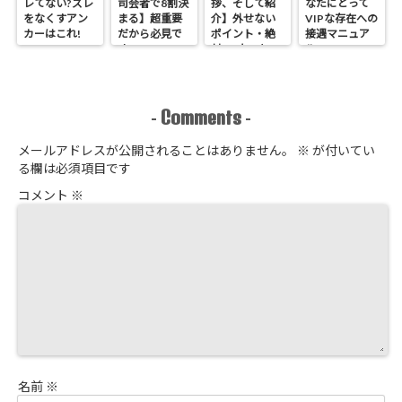
レてない?ズレ
司会者で8割決
拶、そして紹
なたにとって
をなくすアン
まる】超重要
介】外せない
VIPな存在への
カーはこれ!
だから必見で
ポイント・絶
接遇マニュア
す
対NGなこと
ル
Comments
-
-
メールアドレスが公開されることはありません。
※
が付いてい
る欄は必須項目です
コメント
※
名前
※