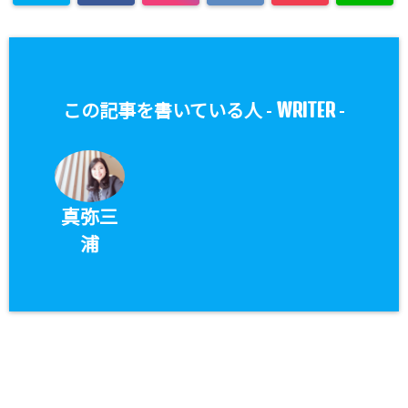
WRITER
この記事を書いている人 -
-
真弥三
浦