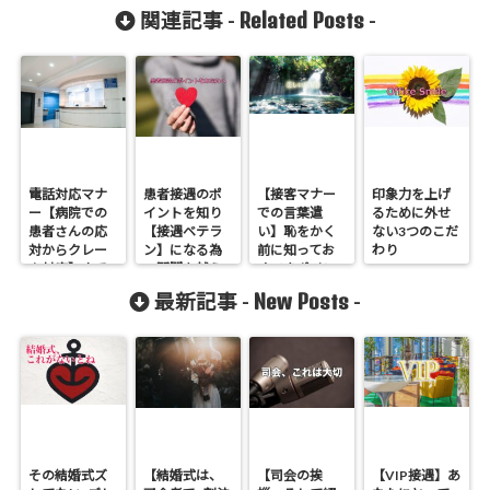
Related Posts
関連記事 -
-
電話対応マナ
患者接遇のポ
【接客マナー
印象力を上げ
ー【病院での
イントを知り
での言葉遣
るために外せ
患者さんの応
【接遇ベテラ
い】恥をかく
ない3つのこだ
対からクレー
ン】になる為
前に知ってお
わり
ム対応】まで
の関門を越え
くべきポイン
よう
ト
New Posts
最新記事 -
-
その結婚式ズ
【結婚式は、
【司会の挨
【VIP接遇】あ