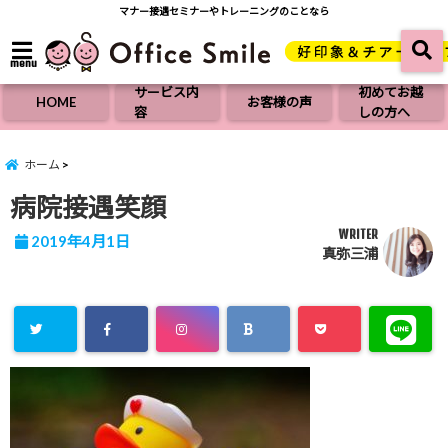
マナー接遇セミナーやトレーニングのことなら
menu
サービス内
初めてお越
HOME
お客様の声
容
しの方へ
ホーム
病院接遇笑顔
WRITER
2019年4月1日
真弥三浦