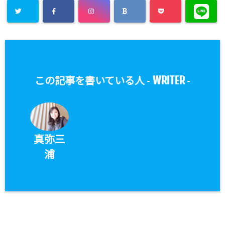
WRITER
この記事を書いている人 -
-
真弥三
浦