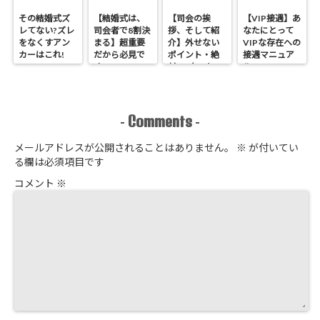
その結婚式ズ
【結婚式は、
【司会の挨
【VIP接遇】あ
レてない?ズレ
司会者で8割決
拶、そして紹
なたにとって
をなくすアン
まる】超重要
介】外せない
VIPな存在への
カーはこれ!
だから必見で
ポイント・絶
接遇マニュア
す
対NGなこと
ル
Comments
-
-
メールアドレスが公開されることはありません。
※
が付いてい
る欄は必須項目です
コメント
※