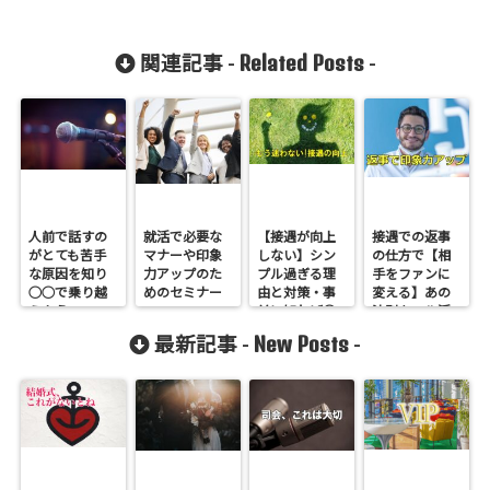
Related Posts
関連記事 -
-
人前で話すの
就活で必要な
【接遇が向上
接遇での返事
がとても苦手
マナーや印象
しない】シン
の仕方で【相
な原因を知り
力アップのた
プル過ぎる理
手をファンに
○○で乗り越
めのセミナー
由と対策・事
変える】あの
えよう!
前に知れば◎
法則をフル活
用!
New Posts
最新記事 -
-