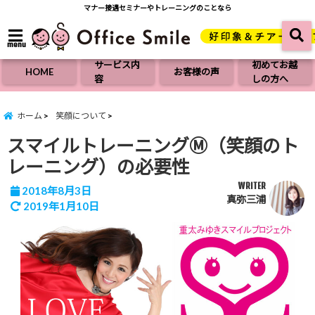
マナー接遇セミナーやトレーニングのことなら
menu
サービス内
初めてお越
HOME
お客様の声
容
しの方へ
ホーム
笑顔について
スマイルトレーニングⓂ︎（笑顔のト
レーニング）の必要性
WRITER
2018年8月3日
真弥三浦
2019年1月10日