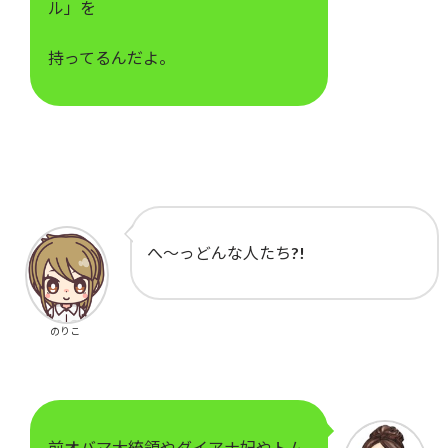
ル」を
持ってるんだよ。
へ～っどんな人たち?!
のりこ
前オバマ大統領やダイアナ妃やトム