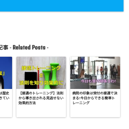
Related Posts
事 -
-
は歴史
【接遇のトレーニング】法則
病院の印象は受付の接遇で決
きてい
から導き出される見逃せない
まる!今日からできる簡単ト
効果的方法
レーニング