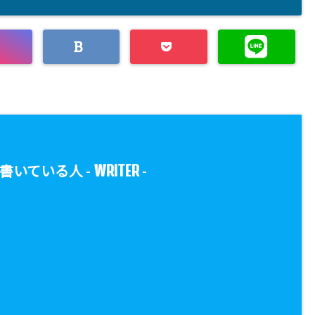
WRITER
書いている人 -
-