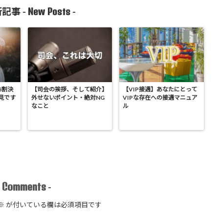
New Posts
記事 -
-
8割決
【司会の挨拶、そして紹介】
【VIP接遇】あなたにとって
見です
外せないポイント・絶対NG
VIPな存在への接遇マニュア
なこと
ル
Comments
-
-
※
が付いている欄は必須項目です