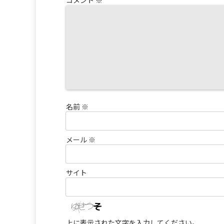
コメント
※
名前
※
メール
※
サイト
上に表示された文字を入力してください。