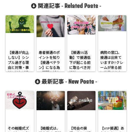
Related Posts
関連記事 -
-
【接遇が向上
患者接遇のポ
【接遇5S活
病院の窓口、
しない】シン
イントを知り
動】で接遇低
接遇は出来て
プル過ぎる理
【接遇ベテラ
下が起こる前
いますか?クレ
由と対策・事
ン】になる為
に取るべき対
ームが来る前
前に知れば◎
の関門を越え
処法
に改善する方
よう
法
New Posts
最新記事 -
-
その結婚式ズ
【結婚式は、
【司会の挨
【VIP接遇】あ