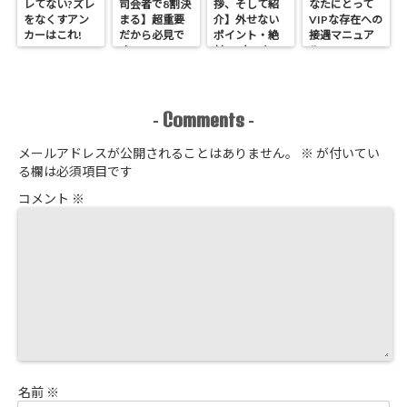
レてない?ズレ
司会者で8割決
拶、そして紹
なたにとって
をなくすアン
まる】超重要
介】外せない
VIPな存在への
カーはこれ!
だから必見で
ポイント・絶
接遇マニュア
す
対NGなこと
ル
Comments
-
-
メールアドレスが公開されることはありません。
※
が付いてい
る欄は必須項目です
コメント
※
名前
※