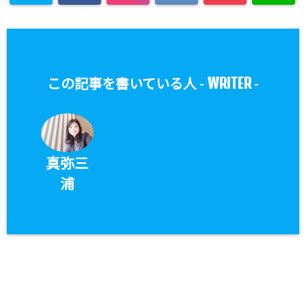
WRITER
この記事を書いている人 -
-
真弥三
浦