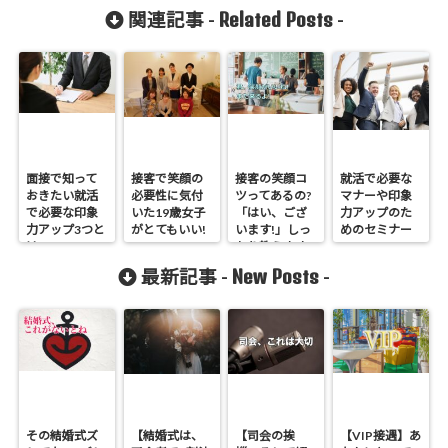
Related Posts
関連記事 -
-
面接で知って
接客で笑顔の
接客の笑顔コ
就活で必要な
おきたい就活
必要性に気付
ツってあるの?
マナーや印象
で必要な印象
いた19歳女子
「はい、ござ
力アップのた
力アップ3つと
がとてもいい!
います!」しっ
めのセミナー
は
かり教えます!
New Posts
最新記事 -
-
その結婚式ズ
【結婚式は、
【司会の挨
【VIP接遇】あ