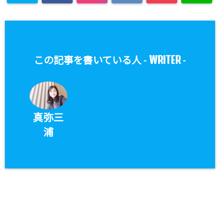
WRITER
この記事を書いている人 -
-
真弥三
浦