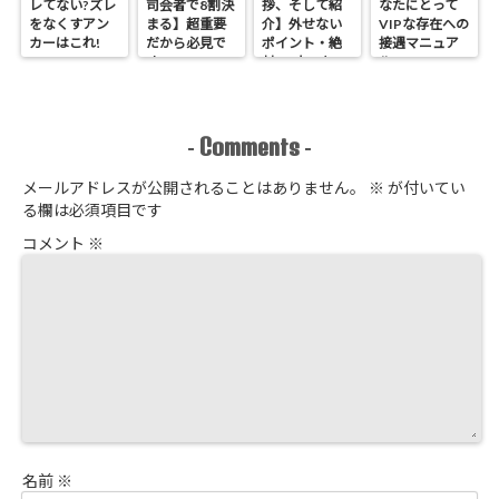
レてない?ズレ
司会者で8割決
拶、そして紹
なたにとって
をなくすアン
まる】超重要
介】外せない
VIPな存在への
カーはこれ!
だから必見で
ポイント・絶
接遇マニュア
す
対NGなこと
ル
Comments
-
-
メールアドレスが公開されることはありません。
※
が付いてい
る欄は必須項目です
コメント
※
名前
※