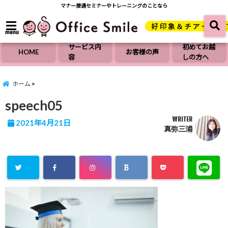
マナー接遇セミナーやトレーニングのことなら
menu
サービス内
初めてお越
HOME
お客様の声
容
しの方へ
ホーム
speech05
WRITER
2021年4月21日
真弥三浦