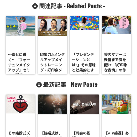
Related Posts
関連記事 -
-
〜幸せに導
印象力&メンタ
「プレゼンテ
接客マナーは
く〜「フォー
ルアップメイ
ーションと
表情まで気を
チュンメイク
クトレーニン
は?」その意味
配れ!「好印象
アップ」セミ
グ・好印象メ
と効果的にす
な表情」の作
ナー開催
イクビフォア
る3つ方法
り方
ーアフター!
New Posts
最新記事 -
-
その結婚式ズ
【結婚式は、
【司会の挨
【VIP接遇】あ