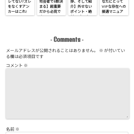
レてない?ズレ
司会者で8割決
拶、そして紹
なたにとって
をなくすアン
まる】超重要
介】外せない
VIPな存在への
カーはこれ!
だから必見で
ポイント・絶
接遇マニュア
す
対NGなこと
ル
Comments
-
-
メールアドレスが公開されることはありません。
※
が付いてい
る欄は必須項目です
コメント
※
名前
※