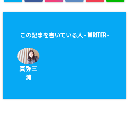
WRITER
この記事を書いている人 -
-
真弥三
浦