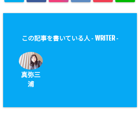
WRITER
この記事を書いている人 -
-
真弥三
浦