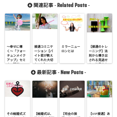
Related Posts
関連記事 -
-
〜幸せに導
接遇コミニケ
ミラーニュー
【接遇のトレ
く〜「フォー
ーション【バ
ロンとは
ーニング】法
チュンメイク
イト君が教え
則から導き出
アップ」セミ
てくれた大切
される見逃せ
ナー開催
なこと】5つ+α
ない効果的方
法
New Posts
最新記事 -
-
その結婚式ズ
【結婚式は、
【司会の挨
【VIP接遇】あ