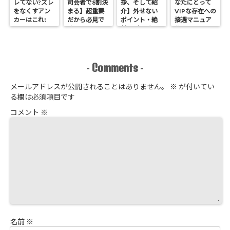
レてない?ズレ
司会者で8割決
拶、そして紹
なたにとって
をなくすアン
まる】超重要
介】外せない
VIPな存在への
カーはこれ!
だから必見で
ポイント・絶
接遇マニュア
す
対NGなこと
ル
Comments
-
-
メールアドレスが公開されることはありません。
※
が付いてい
る欄は必須項目です
コメント
※
名前
※