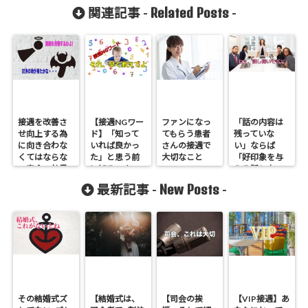
Related Posts
関連記事 -
-
接遇を改善さ
【接遇NGワー
ファンになっ
「話の内容は
せ向上する為
ド】「知って
てもらう患者
残っていな
に向き合わな
いれば良かっ
さんの接遇で
い」ならば
くてはならな
た」と思う前
大切なこと
「好印象を与
い宿命の効果
に知るべきこ
える話し方」
とは
と
で勝負!
New Posts
最新記事 -
-
その結婚式ズ
【結婚式は、
【司会の挨
【VIP接遇】あ