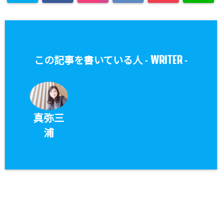
WRITER
この記事を書いている人 -
-
真弥三
浦