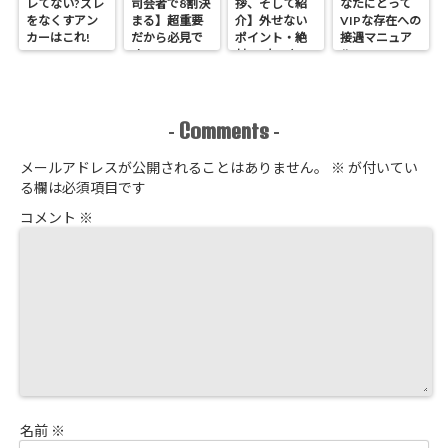
レてない?ズレ
司会者で8割決
拶、そして紹
なたにとって
をなくすアン
まる】超重要
介】外せない
VIPな存在への
カーはこれ!
だから必見で
ポイント・絶
接遇マニュア
す
対NGなこと
ル
Comments
-
-
メールアドレスが公開されることはありません。
※
が付いてい
る欄は必須項目です
コメント
※
名前
※