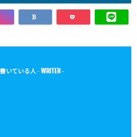
WRITER
書いている人 -
-