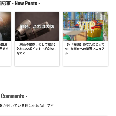
New Posts
記事 -
-
8割決
【司会の挨拶、そして紹介】
【VIP接遇】あなたにとって
見です
外せないポイント・絶対NG
VIPな存在への接遇マニュア
なこと
ル
Comments
-
-
※
が付いている欄は必須項目です