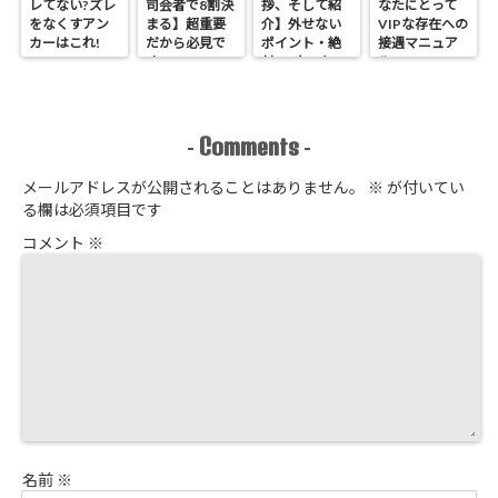
レてない?ズレ
司会者で8割決
拶、そして紹
なたにとって
をなくすアン
まる】超重要
介】外せない
VIPな存在への
カーはこれ!
だから必見で
ポイント・絶
接遇マニュア
す
対NGなこと
ル
Comments
-
-
メールアドレスが公開されることはありません。
※
が付いてい
る欄は必須項目です
コメント
※
名前
※