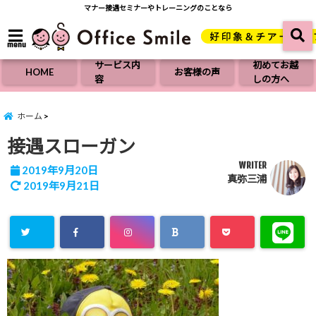
マナー接遇セミナーやトレーニングのことなら
menu
サービス内
初めてお越
HOME
お客様の声
容
しの方へ
ホーム
接遇スローガン
WRITER
2019年9月20日
真弥三浦
2019年9月21日