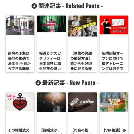
Related Posts
関連記事 -
-
病院の印象は
接遇とホスピ
【男性の笑顔
新規店舗オー
受付の接遇で
タリティーは
の練習方法】
プンに向けて
決まる!今日か
日本発祥と海
誰からも好印
接客トレーニ
らできる簡単
外発祥の違い
象に見える表
ングは万全で
トレーニング
がある
情の作り方
すか?!
New Posts
最新記事 -
-
その結婚式ズ
【結婚式は、
【司会の挨
【VIP接遇】あ