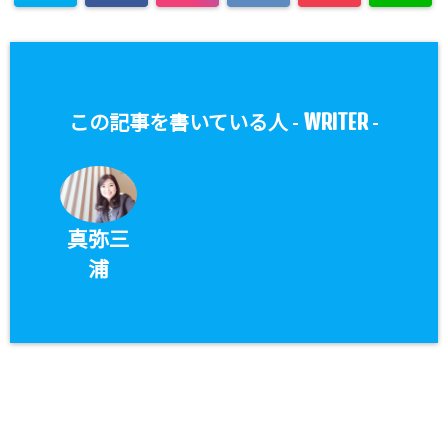
WRITER
この記事を書いている人 -
-
真弥三
浦