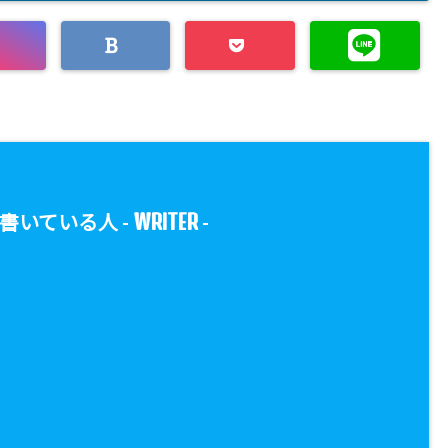
WRITER
書いている人 -
-