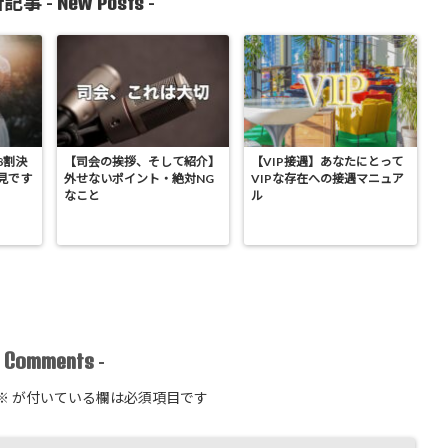
New Posts
記事 -
-
8割決
【司会の挨拶、そして紹介】
【VIP接遇】あなたにとって
見です
外せないポイント・絶対NG
VIPな存在への接遇マニュア
なこと
ル
Comments
-
-
※
が付いている欄は必須項目です