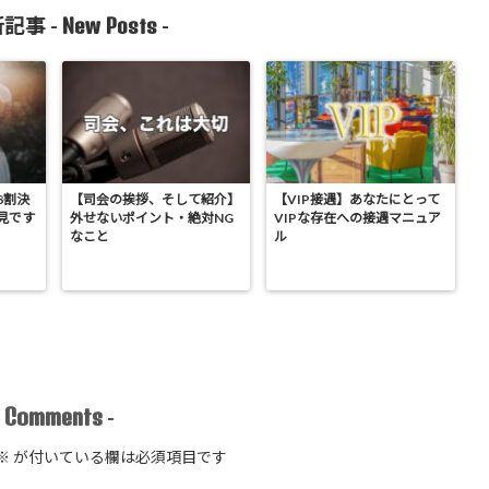
New Posts
記事 -
-
8割決
【司会の挨拶、そして紹介】
【VIP接遇】あなたにとって
見です
外せないポイント・絶対NG
VIPな存在への接遇マニュア
なこと
ル
Comments
-
-
※
が付いている欄は必須項目です