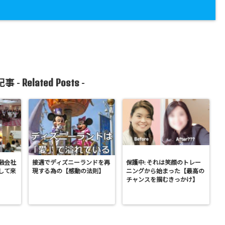
Related Posts
事 -
-
融会社
接遇でディズニーランドを再
保護中: それは笑顔のトレー
して来
現する為の【感動の法則】
ニングから始まった【最高の
チャンスを掴むきっかけ】