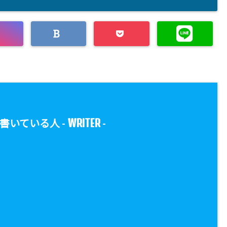
WRITER
書いている人 -
-