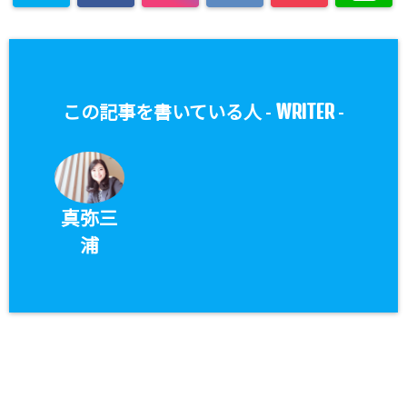
WRITER
この記事を書いている人 -
-
真弥三
浦