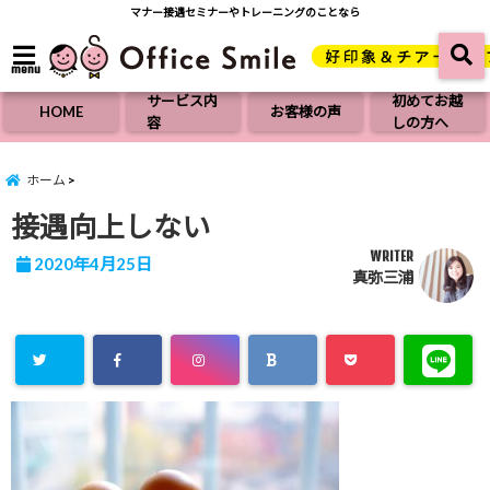
マナー接遇セミナーやトレーニングのことなら
menu
サービス内
初めてお越
HOME
お客様の声
容
しの方へ
ホーム
接遇向上しない
WRITER
2020年4月25日
真弥三浦