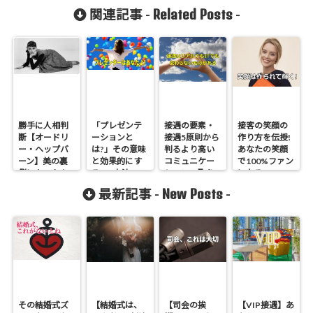
Related Posts
関連記事 -
-
勝手に人相判
「プレゼンテ
接遇の要素・
接客の笑顔の
断【オードリ
ーションと
接遇5原則から
作り方を伝授!
ー・ヘップバ
は?」その意味
判るより高い
あなたの笑顔
ーン】美の裏
と効果的にす
コミュニケー
で100%ファン
側にあったも
る3つ方法
ションの取り
になる!
のとは!
方
New Posts
最新記事 -
-
その結婚式ズ
【結婚式は、
【司会の挨
【VIP接遇】あ