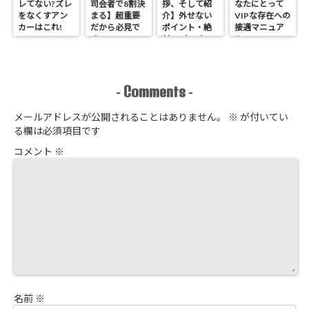
レてない?ズレ
司会者で8割決
拶、そして紹
なたにとって
をなくすアン
まる】超重要
介】外せない
VIPな存在への
カーはこれ!
だから必見で
ポイント・絶
接遇マニュア
す
対NGなこと
ル
Comments
-
-
メールアドレスが公開されることはありません。
※
が付いてい
る欄は必須項目です
コメント
※
名前
※