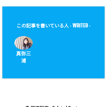
WRITER
この記事を書いている人 -
-
真弥三
浦