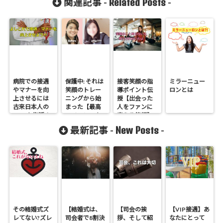
Related Posts
関連記事 -
-
病院での接遇
保護中: それは
接客笑顔の指
ミラーニュー
やマナーを向
笑顔のトレー
導ポイント伝
ロンとは
上させるには
ニングから始
授【出会った
古来日本人の
まった【最高
人をファンに
DNAを復活さ
のチャンスを
変える笑顔】
せよ!
掴むきっか
とは
New Posts
最新記事 -
-
け】
その結婚式ズ
【結婚式は、
【司会の挨
【VIP接遇】あ
レてない?ズレ
司会者で8割決
拶、そして紹
なたにとって