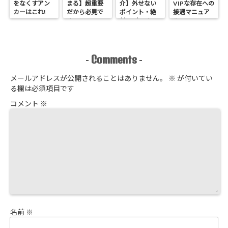
をなくすアン
まる】超重要
介】外せない
VIPな存在への
カーはこれ!
だから必見で
ポイント・絶
接遇マニュア
す
対NGなこと
ル
Comments
-
-
メールアドレスが公開されることはありません。
※
が付いてい
る欄は必須項目です
コメント
※
名前
※