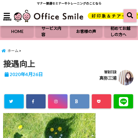
マナー接遇セミナーやトレーニングのことなら
menu
サービス内
初めてお越
HOME
お客様の声
容
しの方へ
ホーム
接遇向上
WRITER
2020年4月26日
真弥三浦