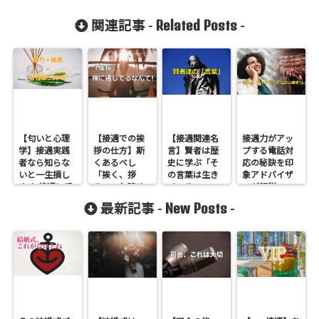
Related Posts
関連記事 -
-
【匂いと心理
【接遇での挨
【接遇関連名
接遇力がアッ
学】接遇実践
拶の仕方】斯
言】賢者は歴
プする電話対
者なら知らな
くあるべし
史に学ぶ「そ
応の秘訣を印
いと一生損し
「挨く、拶
の言葉は生き
象アドバイザ
ます!接遇に香
る」これ読め
ている」
ーが解説!
りを
ますか?
New Posts
最新記事 -
-