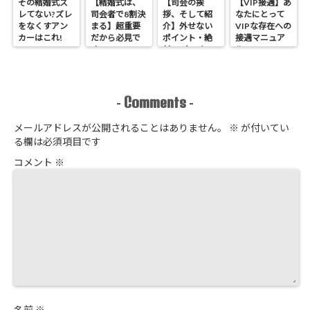
その結婚式ズ
【結婚式は、
【司会の挨
【VIP接遇】あ
レてない?ズレ
司会者で8割決
拶、そして紹
なたにとって
をなくすアン
まる】超重要
介】外せない
VIPな存在への
カーはこれ!
だから必見で
ポイント・絶
接遇マニュア
す
対NGなこと
ル
Comments
-
-
メールアドレスが公開されることはありません。
※
が付いてい
る欄は必須項目です
コメント
※
名前
※