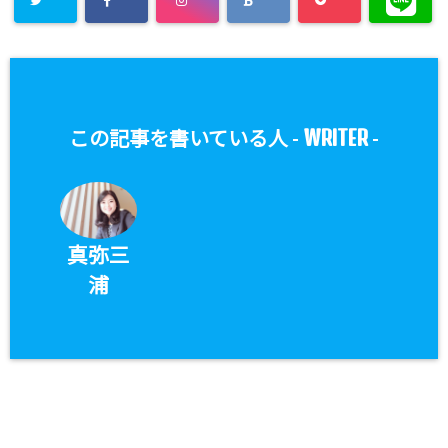
WRITER
この記事を書いている人 -
-
真弥三
浦