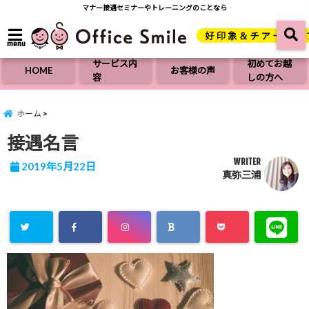
マナー接遇セミナーやトレーニングのことなら
menu
サービス内
初めてお越
HOME
お客様の声
容
しの方へ
ホーム
接遇名言
WRITER
2019年5月22日
真弥三浦