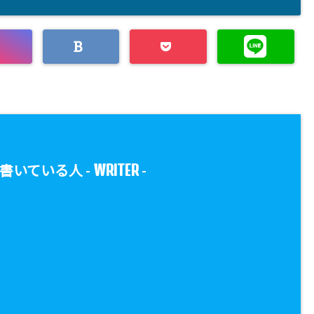
WRITER
書いている人 -
-