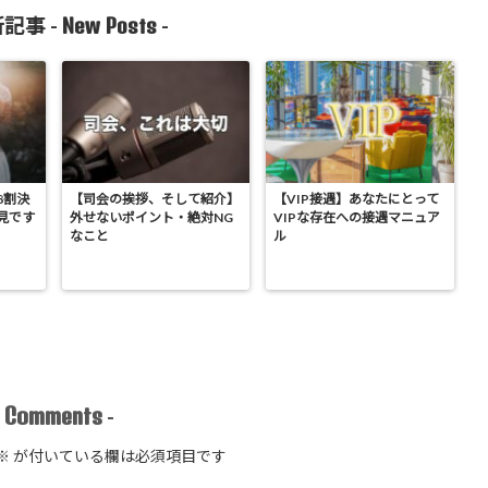
New Posts
記事 -
-
8割決
【司会の挨拶、そして紹介】
【VIP接遇】あなたにとって
見です
外せないポイント・絶対NG
VIPな存在への接遇マニュア
なこと
ル
Comments
-
-
※
が付いている欄は必須項目です