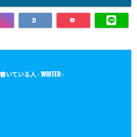
WRITER
書いている人 -
-