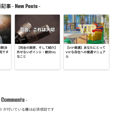
New Posts
記事 -
-
8割決
【司会の挨拶、そして紹介】
【VIP接遇】あなたにとって
見です
外せないポイント・絶対NG
VIPな存在への接遇マニュア
なこと
ル
Comments
-
-
※
が付いている欄は必須項目です