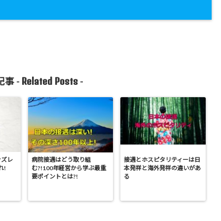
Related Posts
事 -
-
?ズレ
病院接遇はどう取り組
接遇とホスピタリティーは日
れ!
む?!100年経営から学ぶ最重
本発祥と海外発祥の違いがあ
要ポイントとは?!
る