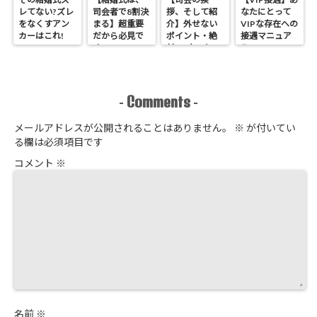
レてない?ズレ
司会者で8割決
拶、そして紹
なたにとって
をなくすアン
まる】超重要
介】外せない
VIPな存在への
カーはこれ!
だから必見で
ポイント・絶
接遇マニュア
す
対NGなこと
ル
Comments
-
-
メールアドレスが公開されることはありません。
※
が付いてい
る欄は必須項目です
コメント
※
名前
※