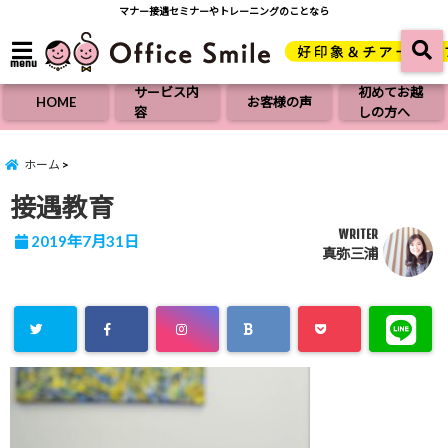
マナー接遇セミナーやトレーニングのことなら
menu
サービス内
初めてお越
HOME
お客様の声
容
しの方へ
ホーム
接遇教育
WRITER
2019年7月31日
真弥三浦