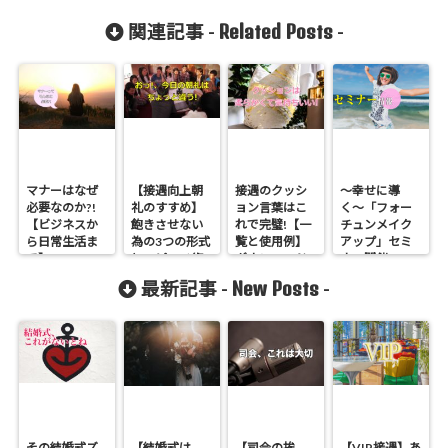
Related Posts
関連記事 -
-
マナーはなぜ
【接遇向上朝
接遇のクッシ
〜幸せに導
必要なのか?!
礼のすすめ】
ョン言葉はこ
く〜「フォー
【ビジネスか
飽きさせない
れで完璧!【一
チュンメイク
ら日常生活ま
為の3つの形式
覧と使用例】
アップ」セミ
で】
とスピーチ術
ダウンロード
ナー開催
New Posts
最新記事 -
-
その結婚式ズ
【結婚式は、
【司会の挨
【VIP接遇】あ