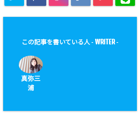
WRITER
この記事を書いている人 -
-
真弥三
浦