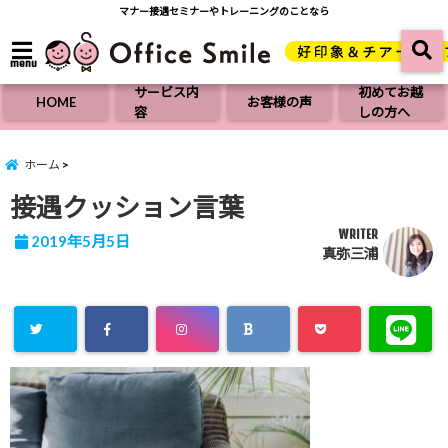
マナー接遇セミナーやトレーニングのことなら
menu
サービス内
初めてお越
HOME
お客様の声
容
しの方へ
ホーム
接遇クッション言葉
WRITER
2019年5月5日
真弥三浦