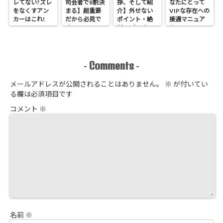
レてない?ズレ
司会者で8割決
拶、そして紹
なたにとって
をなくすアン
まる】超重要
介】外せない
VIPな存在への
カーはこれ!
だから必見で
ポイント・絶
接遇マニュア
す
対NGなこと
ル
Comments
-
-
メールアドレスが公開されることはありません。
※
が付いてい
る欄は必須項目です
コメント
※
名前
※