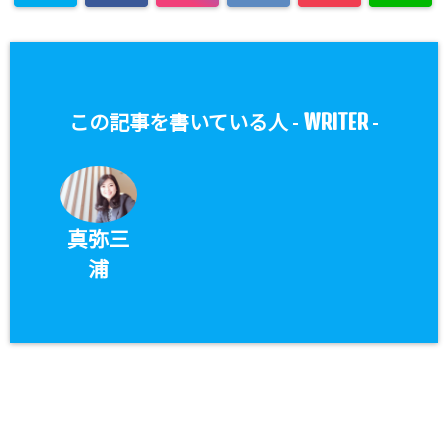
WRITER
この記事を書いている人 -
-
真弥三
浦