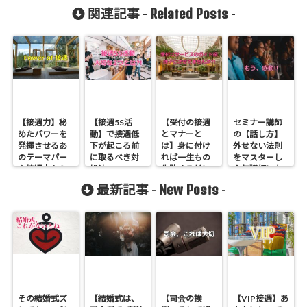
Related Posts
関連記事 -
-
【接遇力】秘
【接遇5S活
【受付の接遇
セミナー講師
めたパワーを
動】で接遇低
とマナーと
の【話し方】
発揮させるあ
下が起こる前
は】身に付け
外せない法則
のテーマパー
に取るべき対
れば一生もの
をマスターし
ク接遇力から
処法
失敗する前に
人気講師にな
学べ
読もう
ろう
New Posts
最新記事 -
-
その結婚式ズ
【結婚式は、
【司会の挨
【VIP接遇】あ