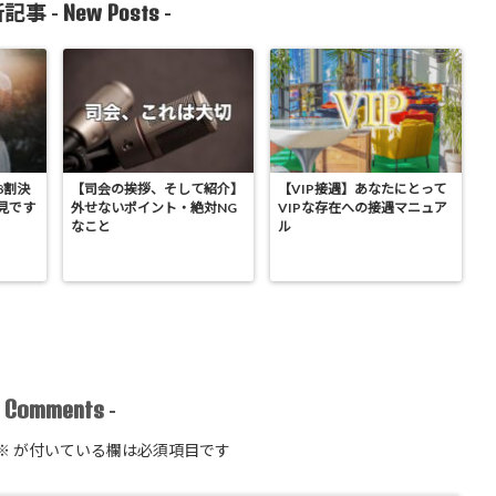
New Posts
記事 -
-
8割決
【司会の挨拶、そして紹介】
【VIP接遇】あなたにとって
見です
外せないポイント・絶対NG
VIPな存在への接遇マニュア
なこと
ル
Comments
-
-
※
が付いている欄は必須項目です