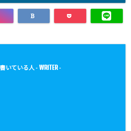
WRITER
書いている人 -
-