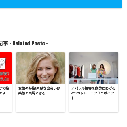
Related Posts
事 -
-
けて接
女性の特権!素敵な出会いは
アパレル接客を劇的にあげる
です
笑顔で実現できる!
6つのトレーニングとポイン
ト