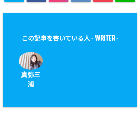
WRITER
この記事を書いている人 -
-
真弥三
浦