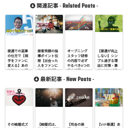
Related Posts
関連記事 -
-
接遇での返事
接客笑顔の指
オープニング
【接遇が向上
の仕方で【相
導ポイント伝
スタッフ研修
しない】シン
手をファンに
授【出会った
の内容で必ず
プル過ぎる理
変える】あの
人をファンに
やるべき4つの
由と対策・事
法則をフル活
変える笑顔】
基本練習
前に知れば◎
用!
とは
New Posts
最新記事 -
-
その結婚式ズ
【結婚式は、
【司会の挨
【VIP接遇】あ