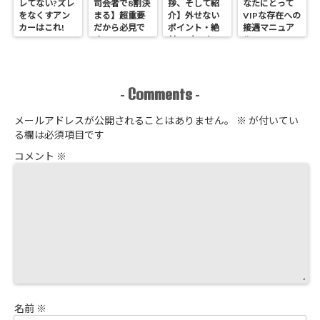
レてない?ズレ
司会者で8割決
拶、そして紹
なたにとって
をなくすアン
まる】超重要
介】外せない
VIPな存在への
カーはこれ!
だから必見で
ポイント・絶
接遇マニュア
す
対NGなこと
ル
Comments
-
-
メールアドレスが公開されることはありません。
※
が付いてい
る欄は必須項目です
コメント
※
名前
※