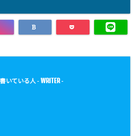
WRITER
書いている人 -
-