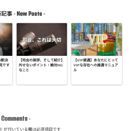
New Posts
記事 -
-
8割決
【司会の挨拶、そして紹介】
【VIP接遇】あなたにとって
見です
外せないポイント・絶対NG
VIPな存在への接遇マニュア
なこと
ル
Comments
-
-
※
が付いている欄は必須項目です