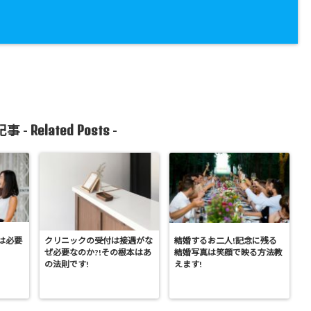
Related Posts
事 -
-
は必要
クリニックの受付は接遇がな
結婚するお二人!記念に残る
ぜ必要なのか?!その根本はあ
結婚写真は笑顔で映る方法教
の法則です!
えます!