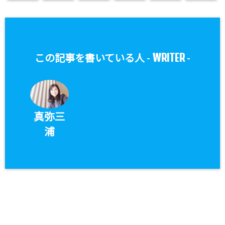
WRITER
この記事を書いている人 -
-
真弥三
浦