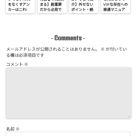
をなくすアン
まる】超重要
介】外せない
VIPな存在への
カーはこれ!
だから必見で
ポイント・絶
接遇マニュア
す
対NGなこと
ル
Comments
-
-
メールアドレスが公開されることはありません。
※
が付いてい
る欄は必須項目です
コメント
※
名前
※