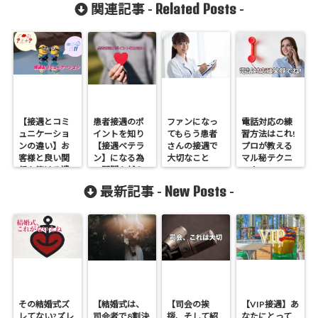
Related Posts
関連記事 -
-
【接遇とコミ
患者接遇のポ
ファンになっ
電話対応の練
ュニケーショ
イントを知り
てもらう患者
習方法はこれ!
ンの違い】お
【接遇ベテラ
さんの接遇で
プロが教える
客様と良い関
ン】になる為
大切なこと
マル秘テクニ
係を築ける遣
の関門を越え
ック。
分けとは
よう
New Posts
最新記事 -
-
その結婚式ズ
【結婚式は、
【司会の挨
【VIP接遇】あ
レてない?ズレ
司会者で8割決
拶、そして紹
なたにとって