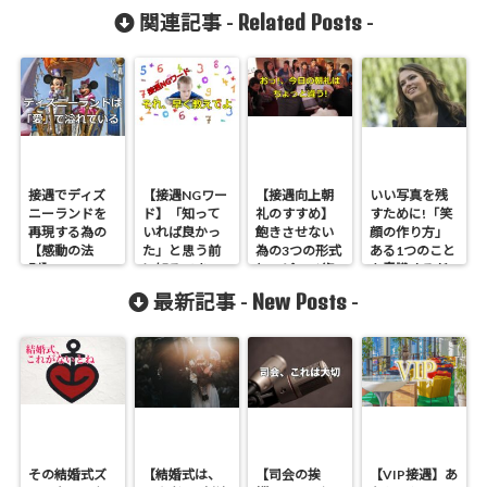
Related Posts
関連記事 -
-
接遇でディズ
【接遇NGワー
【接遇向上朝
いい写真を残
ニーランドを
ド】「知って
礼のすすめ】
すために!「笑
再現する為の
いれば良かっ
飽きさせない
顔の作り方」
【感動の法
た」と思う前
為の3つの形式
ある1つのこと
則】
に知るべきこ
とスピーチ術
を意識するだ
と
け!
New Posts
最新記事 -
-
その結婚式ズ
【結婚式は、
【司会の挨
【VIP接遇】あ