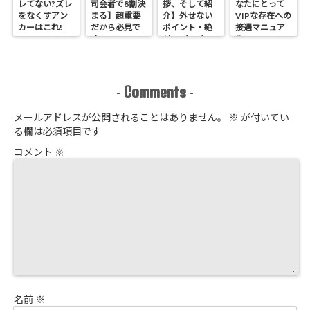
レてない?ズレ
司会者で8割決
拶、そして紹
なたにとって
をなくすアン
まる】超重要
介】外せない
VIPな存在への
カーはこれ!
だから必見で
ポイント・絶
接遇マニュア
す
対NGなこと
ル
Comments
-
-
メールアドレスが公開されることはありません。
※
が付いてい
る欄は必須項目です
コメント
※
名前
※