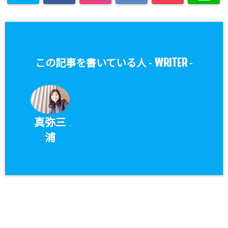
WRITER
この記事を書いている人 -
-
真弥三
浦