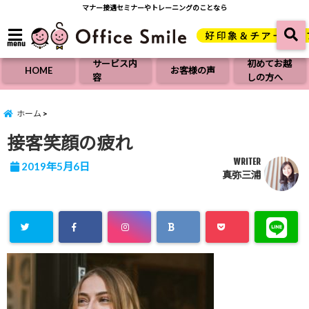
マナー接遇セミナーやトレーニングのことなら
menu
サービス内
初めてお越
HOME
お客様の声
容
しの方へ
ホーム
接客笑顔の疲れ
WRITER
2019年5月6日
真弥三浦