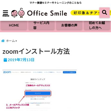
マナー接遇セミナーやトレーニングのことなら
menu
サービス内
初めてお越
HOME
お客様の声
容
しの方へ
ホーム
zoomインストール方法
2019年7月13日